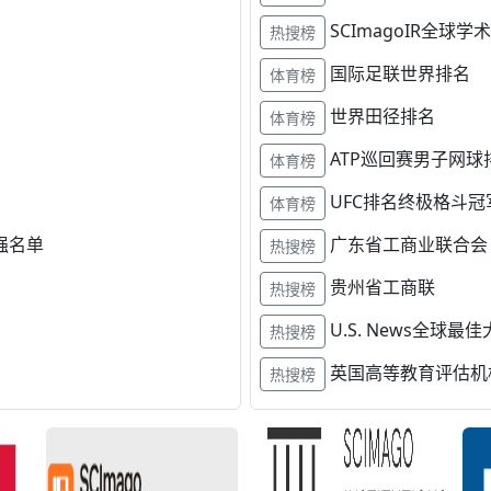
SCImagoIR全球
热搜榜
国际足联世界排名
体育榜
世界田径排名
体育榜
ATP巡回赛男子网球
体育榜
UFC排名终极格斗冠
体育榜
强名单
广东省工商业联合会
热搜榜
贵州省工商联
热搜榜
U.S. News全球最
热搜榜
英国高等教育评估机
热搜榜