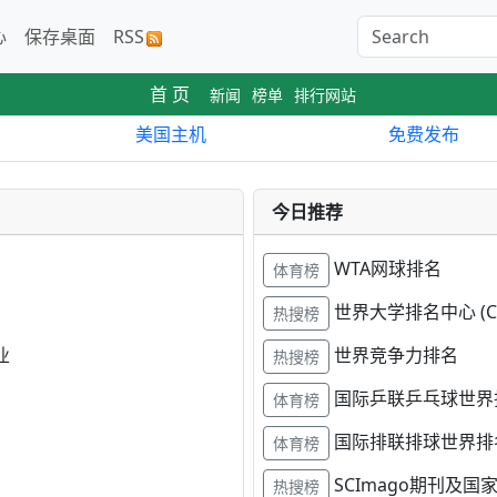
心
保存桌面
RSS
首 页
新闻
榜单
排行网站
美国主机
免费发布
今日推荐
WTA网球排名
体育榜
世界大学排名中心 (C
热搜榜
业
世界竞争力排名
热搜榜
国际乒联乒乓球世界
体育榜
国际排联排球世界排
体育榜
SCImago期刊及国
热搜榜