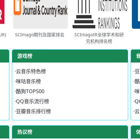
R)
SCImago期刊及国家排名
SCImagoIR全球学术和研
究机构排名榜
游戏榜
·
云音乐特色榜
·
豆
·
咪咕音乐榜
·
酷
·
酷狗TOP500
·
咪
·
QQ音乐流行榜
·
Q
·
豆瓣音乐排行榜
·
云
热议榜