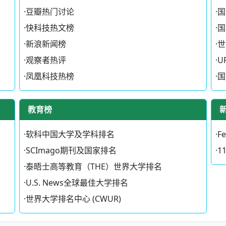
·
豆瓣热门讨论
·
国
·
快科技热文榜
·
国
·
新浪新闻榜
·
世
·
观察者热评
·
U
·
凤凰科技热榜
·
国
教育榜
·
软科中国大学及学科排名
·
F
·
SCImago期刊及国家排名
·
1
·
泰晤士高等教育（THE）世界大学排名
·
U.S. News全球最佳大学排名
·
世界大学排名中心 (CWUR)